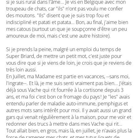
si je suis rural dans l'âme... Je vis en Belgique avec mon
troupeau de chats, car "ils" n'ont pas voulu me confier
des moutons. "Ils" disent que je suis trop fou et
indiscipliné et patati et patata... Bon, au final, j'aime bien
mes catous (surtout un que je soupçonne d'être un peu
amoureux de moi, mais c'est une autre histoire).
Si je prends la peine, malgré un emploi du temps de
Super Briard, de mettre un petit mot, c'est juste pour
vous dire que si je viens de loin, je crois que je reviens de
très loin aussi.
En Juillet, ma Madame est partie en vacances, --sans moi,
l'ingrate--. Et là, je me suis senti vraiment pas bien... J'étais
déjà sous Vache qui rit fourrée à la cortisone depuis 3
ans, et ma foi c'est bon ce fromage du pays ! Je "les" avais
entendu parler de maladie auto-immune, pemphigus et
autres mots sans intérêt pour moi. Il y avait aussi un grand
gars qui venait régulièrement à la maison, pour me voir et
redonner des trucs à mettre dans mes Vache qui rit...
Tout allait bien, en gros, mais là, en juillet, je n'avais plus la
force de ramener mes chats, et mes tutus (jouets de