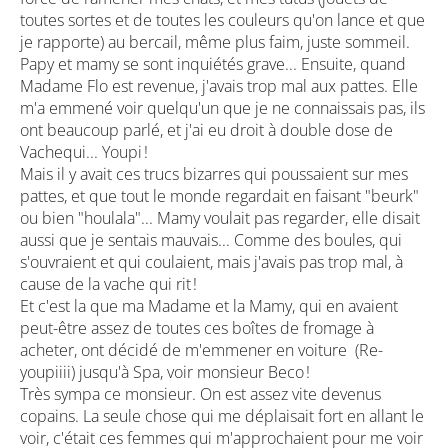
toutes sortes et de toutes les couleurs qu'on lance et que
je rapporte) au bercail, même plus faim, juste sommeil.
Papy et mamy se sont inquiétés grave... Ensuite, quand
Madame Flo est revenue, j'avais trop mal aux pattes. Elle
m'a emmené voir quelqu'un que je ne connaissais pas, ils
ont beaucoup parlé, et j'ai eu droit à double dose de
Vachequi... Youpi !
Mais il y avait ces trucs bizarres qui poussaient sur mes
pattes, et que tout le monde regardait en faisant "beurk"
ou bien "houlala"... Mamy voulait pas regarder, elle disait
aussi que je sentais mauvais... Comme des boules, qui
s'ouvraient et qui coulaient, mais j'avais pas trop mal, à
cause de la vache qui rit !
Et c'est la que ma Madame et la Mamy, qui en avaient
peut-être assez de toutes ces boîtes de fromage à
acheter, ont décidé de m'emmener en voiture (Re-
youpiiii) jusqu'à Spa, voir monsieur Beco !
Très sympa ce monsieur. On est assez vite devenus
copains. La seule chose qui me déplaisait fort en allant le
voir, c'était ces femmes qui m'approchaient pour me voir