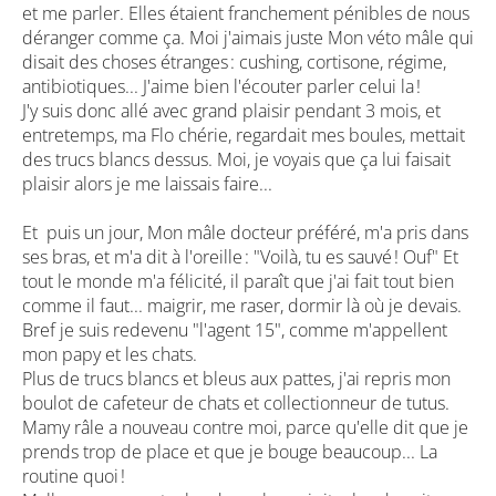
et me parler. Elles étaient franchement pénibles de nous
déranger comme ça. Moi j'aimais juste Mon véto mâle qui
disait des choses étranges : cushing, cortisone, régime,
antibiotiques... J'aime bien l'écouter parler celui la !
J'y suis donc allé avec grand plaisir pendant 3 mois, et
entretemps, ma Flo chérie, regardait mes boules, mettait
des trucs blancs dessus. Moi, je voyais que ça lui faisait
plaisir alors je me laissais faire...
Et puis un jour, Mon mâle docteur préféré, m'a pris dans
ses bras, et m'a dit à l'oreille : "Voilà, tu es sauvé ! Ouf" Et
tout le monde m'a félicité, il paraît que j'ai fait tout bien
comme il faut... maigrir, me raser, dormir là où je devais.
Bref je suis redevenu "l'agent 15", comme m'appellent
mon papy et les chats.
Plus de trucs blancs et bleus aux pattes, j'ai repris mon
boulot de cafeteur de chats et collectionneur de tutus.
Mamy râle a nouveau contre moi, parce qu'elle dit que je
prends trop de place et que je bouge beaucoup... La
routine quoi !