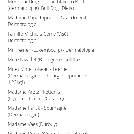
Monsieur Berger - Comblain au Pont
(dermatologie): Bull Dog "Diego"
Madame Papadopoulos (Grandmenil) -
Dermatologie
Famille Michiels-Cerny (Visé) -
Dermatologie
Mr Treinen (Luxembourg) - Dermatologie
Mme Nivarlet (Bastogne) / Goldtreat
Mr et Mme Loiseau - Leerne
(Dermatologie et chirurgie: Lipome de
1,23kg !)
Madame Aretz - Kettenis
(Hypercorticisme/Cushing)
Madame Fanck - Soumagne
(Dermatologie)
Madame Vaes (Durbuy)
Madame Denys (élevage du Ganhrou) -