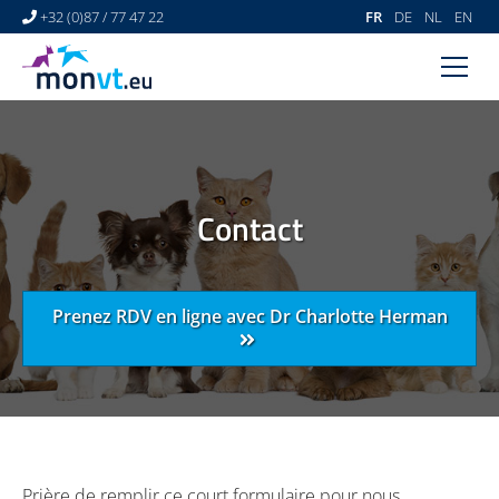
+32 (0)87 / 77 47 22
FR
DE
NL
EN
ACCUEIL
CENTRE VÉTÉRINAIRE
DERMATOLOGIE VÉTÉRINAIRE
Contact
ACTUALITÉS
LIENS
Prenez RDV en ligne avec Dr Charlotte Herman
VIDÉOS
CONTACT
Prière de remplir ce court formulaire pour nous