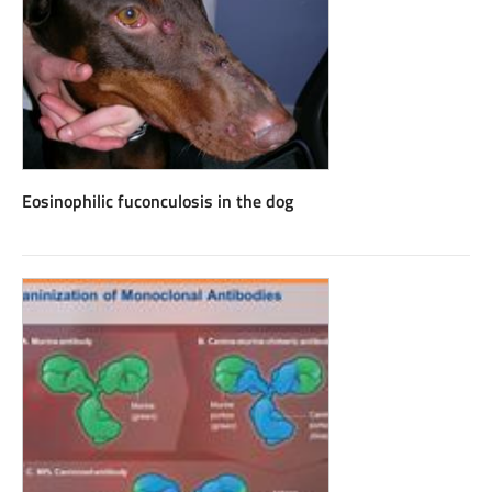
Eosinophilic fuconculosis in the dog