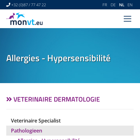
+32 (0)87 / 77 47 22
FR
DE
NL
EN
HOME
VETERINAIR CENTRUM
Allergies - Hypersensibilité
VETERINAIRE DERMATOLOGIE
NEWS
LINKS
VIDEO GALLERY
VETERINAIRE DERMATOLOGIE
CONTACT
Veterinaire Specialist
Pathologieen