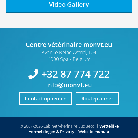
Video Gallery
Centre vétérinaire monvt.eu
Avenue Reine Astrid, 104
4900 Spa
Belgium
+32 87 774 722
info@monvt.eu
Contact opnemen
Routeplanner
© 2007-2026 Cabinet vétérinaire Luc Beco.
|
Wettelijke
vermeldingen & Privacy
|
Website
mum.lu