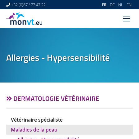
+32 (0)87 / 77 47 22
FR
DE
NL
EN
ACCUEIL
CENTRE VÉTÉRINAIRE
Allergies - Hypersensibilité
DERMATOLOGIE VÉTÉRINAIRE
ACTUALITÉS
LIENS
VIDÉOS
DERMATOLOGIE VÉTÉRINAIRE
CONTACT
Vétérinaire spécialiste
Maladies de la peau