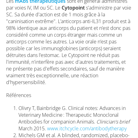
Les
mAbs thérapeutiques
sont en général administrés
par voies IV, IM ou SC. Le
Cytopoint
s'administre par voie
SC. Sa durée d'action est de 1 mois grâce à la
"caninisation extrême". L’anticorps anti-IL31 produit est à
98% identique aux anticorps du patient et n’est donc pas
considéré comme un corps étranger mais comme un
anticorps comme les autres. La voie orale n’est pas
possible car les immunoglobines (anticorps) seraient
détruites dans l’estomac. Le Cytopoint ne réduit pas
l'immunité, n'interfère pas avec d'autres traitements, et
ne présente pas d'effets secondaires, sauf de manière
vraiment très exceptionnelle, une réaction
d'hypersensibilité.
Références
Olivry T, Bainbridge G. Clinical notes: Advances in
Veterinary Medicine : Therapeutic Monoclonal
Antibodies for companion Animals.
Clinician's brief
March 2015.
www.itchcycle.com/antibodytherapy
Michels GM et al. A blinded, randomized, placebo-