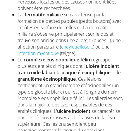
nerveuses locales ou des causes non identifiées
doivent être recherchées.
La
dermatite miliaire
se caractérise par la
formation de petites papules (petits boutons) avec
croûtes en surface de celles-ci. La dermatite
miliaire s'observe principalement sur le dos et
trouve son origine dans une allergie (puces...), une
affection parasitaire (
cheyletiellose
...) ou une
infection mycotique
(teigne).
Le
complexe éosinophilique félin
regroupe
plusieurs entités cliniques dont l'
ulcère indolent
(
cancroïde labial
), la
plaque éosinophilique
et le
granulôme éosinophilique
. Ces lésions
contiennent un grand nombre d'éosinophiles (un
type de globule blanc) qui est à l'origine du nom
"complexe éosinophilique félin". Les allergies sont,
dans la majorité des cas, responsables de ces
entités cliniques. L'
ulcère indolent
se caractérise
par des lésions érosives à ulcératives de la lèvre
supérieure. Ces lésions semblent peu
prurigineuses mais la langue du chat vient