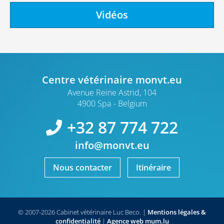
Vidéos
Centre vétérinaire monvt.eu
Avenue Reine Astrid, 104
4900 Spa
Belgium
+32 87 774 722
info@monvt.eu
Nous contacter
Itinéraire
© 2007-2026 Cabinet vétérinaire Luc Beco.
|
Mentions légales &
confidentialité
|
Agence web
mum.lu