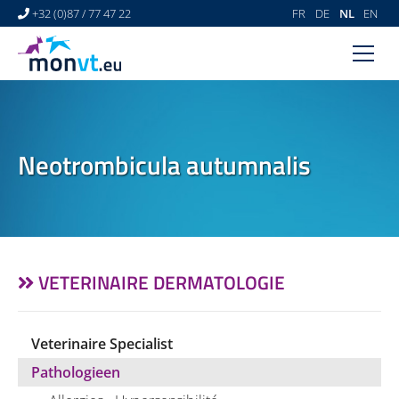
+32 (0)87 / 77 47 22
FR
DE
NL
EN
HOME
VETERINAIR CENTRUM
Neotrombicula autumnalis
VETERINAIRE DERMATOLOGIE
NEWS
LINKS
VIDEO GALLERY
VETERINAIRE DERMATOLOGIE
CONTACT
Veterinaire Specialist
Pathologieen