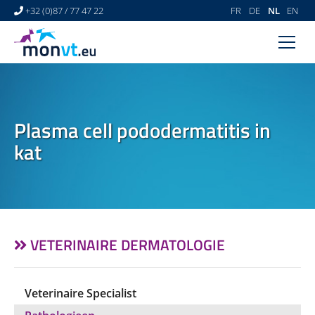
+32 (0)87 / 77 47 22
FR
DE
NL
EN
HOME
VETERINAIR CENTRUM
Plasma cell pododermatitis in
VETERINAIRE DERMATOLOGIE
kat
NEWS
LINKS
VIDEO GALLERY
VETERINAIRE DERMATOLOGIE
CONTACT
Veterinaire Specialist