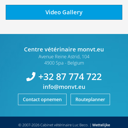
Video Gallery
Centre vétérinaire monvt.eu
Avenue Reine Astrid, 104
4900 Spa
Belgium
+32 87 774 722
info@monvt.eu
Contact opnemen
Routeplanner
© 2007-2026 Cabinet vétérinaire Luc Beco.
|
Wettelijke