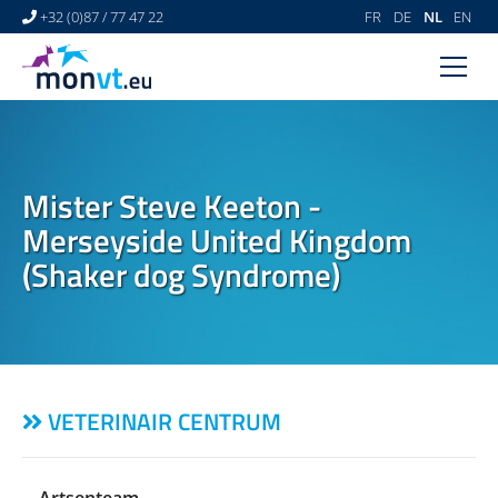
+32 (0)87 / 77 47 22
FR
DE
NL
EN
HOME
VETERINAIR CENTRUM
Mister Steve Keeton -
VETERINAIRE DERMATOLOGIE
Merseyside United Kingdom
NEWS
(Shaker dog Syndrome)
LINKS
VIDEO GALLERY
CONTACT
VETERINAIR CENTRUM