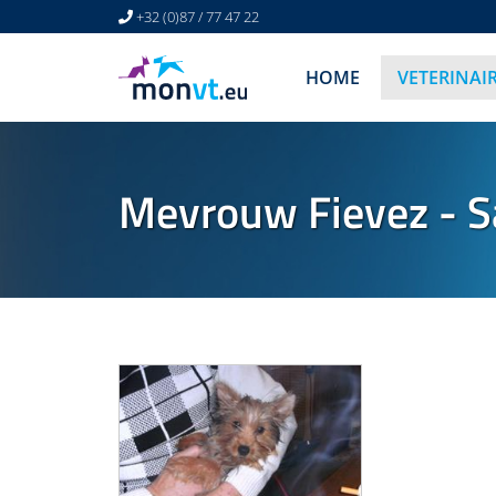
+32 (0)87 / 77 47 22
HOME
VETERINAI
Mevrouw Fievez - S