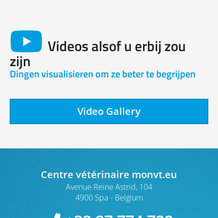
Videos alsof u erbij zou
zijn
Dingen visualisieren om ze beter te begrijpen
Video Gallery
Centre vétérinaire monvt.eu
Avenue Reine Astrid, 104
4900 Spa
Belgium