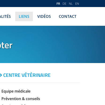
FR
DE
NL
EN
LITÉS
LIENS
VIDÉOS
CONTACT
pter
CENTRE VÉTÉRINAIRE
Equipe médicale
Prévention & conseils