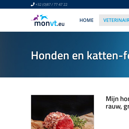
+32 (0)87 / 77 47 22
HOME
VETERINAI
Honden en katten-f
Mijn ho
rauw, gr