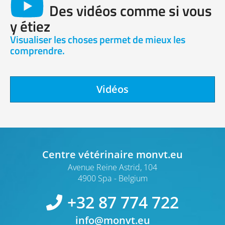
Des vidéos comme si vous
y étiez
Visualiser les choses permet de mieux les
comprendre.
Vidéos
Centre vétérinaire monvt.eu
Avenue Reine Astrid, 104
4900 Spa
Belgium
+32 87 774 722
info@monvt.eu