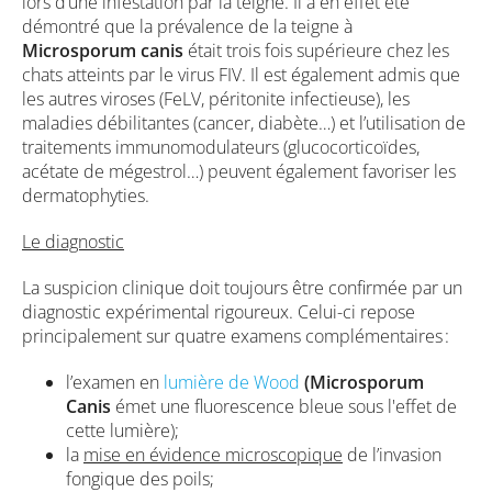
lors d’une infestation par la teigne. Il a en effet été
démontré que la prévalence de la teigne à
Microsporum canis
était trois fois supérieure chez les
chats atteints par le virus FIV. Il est également admis que
les autres viroses (FeLV, péritonite infectieuse), les
maladies débilitantes (cancer, diabète…) et l’utilisation de
traitements immunomodulateurs (glucocorticoïdes,
acétate de mégestrol…) peuvent également favoriser les
dermatophyties.
Le diagnostic
La suspicion clinique doit toujours être confirmée par un
diagnostic expérimental rigoureux. Celui-ci repose
principalement sur quatre examens complémentaires :
l’examen en
lumière de Wood
(Microsporum
Canis
émet une fluorescence bleue sous l'effet de
cette lumière);
la
mise en évidence microscopique
de l’invasion
fongique des poils;