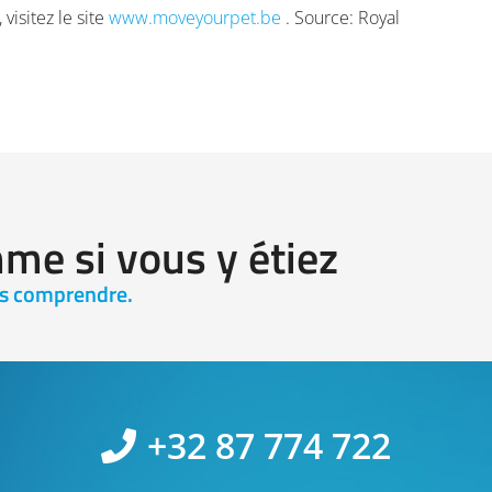
visitez le site
www.moveyourpet.be
. Source: Royal
me si vous y étiez
es comprendre.
+32 87 774 722