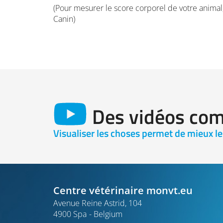
(Pour mesurer le score corporel de votre animal, 
Canin)
Des vidéos com
Visualiser les choses permet de mieux l
Centre vétérinaire monvt.eu
Avenue Reine Astrid, 104
4900 Spa
Belgium