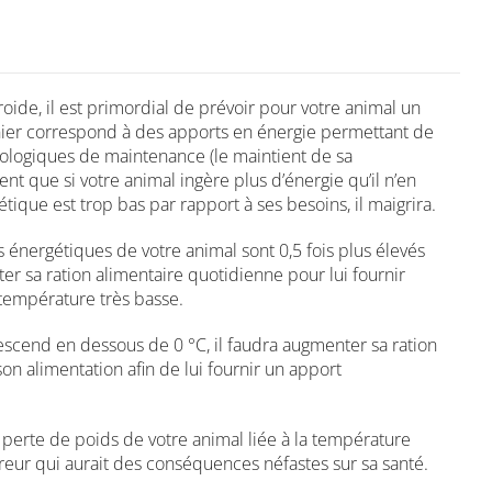
roide, il est primordial de prévoir pour votre animal un
nier correspond à des apports en énergie permettant de
iologiques de maintenance (le maintient de sa
ent que si votre animal ingère plus d’énergie qu’il n’en
rgétique est trop bas par rapport à ses besoins, il maigrira.
s énergétiques de votre animal sont 0,5 fois plus élevés
r sa ration alimentaire quotidienne pour lui fournir
 température très basse.
escend en dessous de 0 °C, il faudra augmenter sa ration
son alimentation afin de lui fournir un apport
perte de poids de votre animal liée à la température
reur qui aurait des conséquences néfastes sur sa santé.