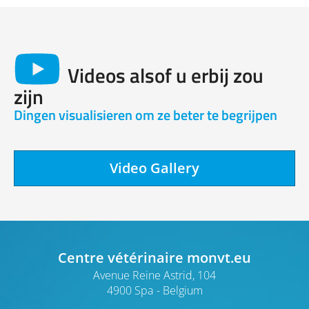
Videos alsof u erbij zou
zijn
Dingen visualisieren om ze beter te begrijpen
Video Gallery
Centre vétérinaire monvt.eu
Avenue Reine Astrid, 104
4900 Spa
Belgium