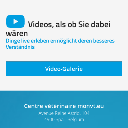
Videos, als ob Sie dabei
wären
Dinge live erleben ermöglicht deren besseres
Verständnis
Video-Galerie
Centre vétérinaire monvt.eu
Avenue Reine Astrid, 104
4900 Spa
Belgium