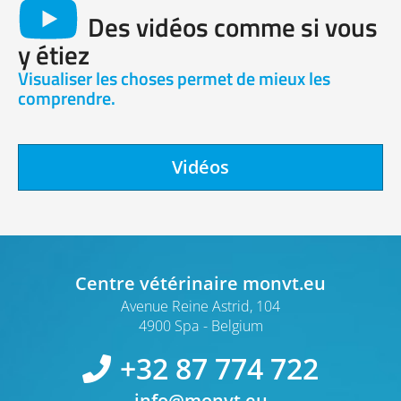
Des vidéos comme si vous
y étiez
Visualiser les choses permet de mieux les
comprendre.
Vidéos
Centre vétérinaire monvt.eu
Avenue Reine Astrid, 104
4900 Spa
Belgium
+32 87 774 722
info@monvt.eu