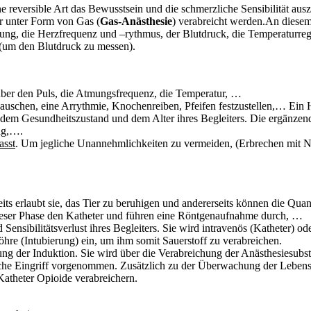
ine reversible Art das Bewusstsein und die schmerzliche Sensibilität 
er unter Form von Gas (
Gas-Anästhesie
) verabreicht werden.An diesem
ng, die Herzfrequenz und –rythmus, der Blutdruck, die Temperaturre
(um den Blutdruck zu messen).
über den Puls, die Atmungsfrequenz, die Temperatur, …
n Rauschen, eine Arrythmie, Knochenreiben, Pfeifen festzustellen,… Ein 
em Gesundheitszustand und dem Alter ihres Begleiters. Die ergänzen
ng,….
asst
. Um jegliche Unannehmlichkeiten zu vermeiden, (Erbrechen mit Na
seits erlaubt sie, das Tier zu beruhigen und andererseits können die Qu
dieser Phase den Katheter und führen eine Röntgenaufnahme durch, …
und Sensibilitätsverlust ihres Begleiters. Sie wird intravenös (Kathete
öhre (Intubierung) ein, um ihm somit Sauerstoff zu verabreichen.
tung der Induktion. Sie wird über die Verabreichung der Anästhesiesubs
sche Eingriff vorgenommen. Zusätzlich zu der Überwachung der Lebensf
Katheter Opioide verabreichern.