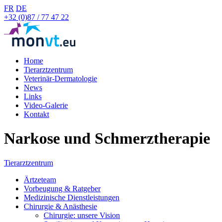
FR
DE
+32 (0)87 / 77 47 22
Home
Tierarztzentrum
Veterinär-Dermatologie
News
Links
Video-Galerie
Kontakt
Narkose und Schmerztherapie
Tierarztzentrum
Ärtzeteam
Vorbeugung & Ratgeber
Medizinische Dienstleistungen
Chirurgie & Anästhesie
Chirurgie: unsere Vision