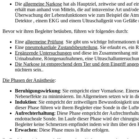
Die
allgemeine Narkose
hat als Hauptziel, zeitweise und auf e
erhält man anhand von Mitteln, die auf intravenöse Art und/od
Überwachung der Lebensfunktionen wie zum Beispiel die Atmu
Detektor , einem EKG und einem Ultraschallgerät von Gefäße 
Bevor wir ihren Begleiter betäuben, führen wir folgendes durch:
Eine
allgemeine Prüfung
Sie gibt uns wichtige Informationen 
Eine
pneumokardiale Zustandsbeurteilung
. Sie erlaubt es, ei
Ergänzende Untersuchungen
und diese im Zusammenhang mit d
Urinabnahme, Röntgenaufnahmen, eine Ultraschalluntersuchu
Die Narkose ist entsprechend dem Tier und dem Eingriff angep
nüchtern sein..
Die Phasen der Anästhesie
:
Beruhigungswirkung
: Sie entspricht einer Vornarkose. Einer
Nebeneffekte zu minimisieren. Im Allgemeinen setzen wir in 
Induktion
: Sie entspricht der zeitweiligen Bewusstlosigkeit 
dieser Phase führen wir ihrem Begleiter eine Sonde in die Luftr
Aufrechterhaltung
: Diese Phase entspricht der Aufrechterhal
endotracheale Sonde. Im Laufe dieser Phase wird der chirurgi
Begleiter keine Schmerzen empfindet indem wir ihm über den 
Erwachen
: Diese Phase muss in Ruhe erfolgen.