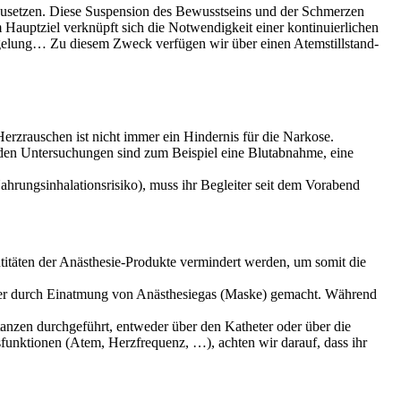
auszusetzen. Diese Suspension des Bewusstseins und der Schmerzen
 Hauptziel verknüpft sich die Notwendigkeit einer kontinuierlichen
gelung… Zu diesem Zweck verfügen wir über einen Atemstillstand-
Herzrauschen ist nicht immer ein Hindernis für die Narkose.
den Untersuchungen sind zum Beispiel eine Blutabnahme, eine
hrungsinhalationsrisiko), muss ihr Begleiter seit dem Vorabend
antitäten der Anästhesie-Produkte vermindert werden, um somit die
r) oder durch Einatmung von Anästhesiegas (Maske) gemacht. Während
tanzen durchgeführt, entweder über den Katheter oder über die
unktionen (Atem, Herzfrequenz, …), achten wir darauf, dass ihr