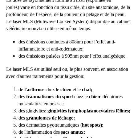
La dose de rayonnement fournie au tissu (exprimée en
joules) varie en fonction du tissu cible, du site anatomique, de la
profondeur, de l’espèce, de la couleur du pelage et de la peau.
Le laser MLS (Muliwave Locked System) disponible au cabinet
vétérinaire monvt.eu utilise en même temps:
des émissions continues à 808nm pour l’effet anti-
inflammatoire et anti-œdémateux;
des émissions pulsées à 905nm pour l’effet analgésique.
Le laser MLS est utilisé seul ou, le plus souvent, en association
avec d'autres traitements pour la gestion:
de
l'arthrose
chez le
chien
et le
chat;
des
traumatismes du sport
chez le
chien
: déchirures
musculaires, entorses...;
des gingivites:
gingivites lymphoplasmocytaires félines;
des
granulomes de léchage;
des dermatites pyotraumatiques (
hot spots
);
de l'inflammation des
sacs anaux;