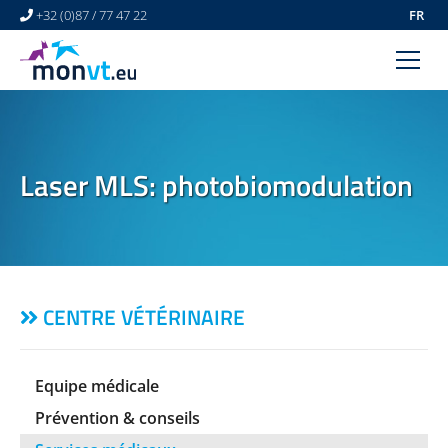
+32 (0)87 / 77 47 22
FR
ACCUEIL
CENTRE VÉTÉRINAIRE
Laser MLS: photobiomodulation
DERMATOLOGIE VÉTÉRINAIRE
ACTUALITÉS
LIENS
VIDÉOS
CENTRE VÉTÉRINAIRE
CONTACT
Equipe médicale
Prévention & conseils