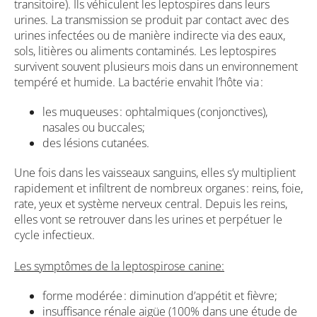
transitoire). Ils véhiculent les leptospires dans leurs
urines. La transmission se produit par contact avec des
urines infectées ou de manière indirecte via des eaux,
sols, litières ou aliments contaminés. Les leptospires
survivent souvent plusieurs mois dans un environnement
tempéré et humide. La bactérie envahit l’hôte via :
les muqueuses : ophtalmiques (conjonctives),
nasales ou buccales;
des lésions cutanées.
Une fois dans les vaisseaux sanguins, elles s’y multiplient
rapidement et infiltrent de nombreux organes : reins, foie,
rate, yeux et système nerveux central. Depuis les reins,
elles vont se retrouver dans les urines et perpétuer le
cycle infectieux.
Les symptômes de la leptospirose canine:
forme modérée : diminution d’appétit et fièvre;
insuffisance rénale aigüe (100% dans une étude de