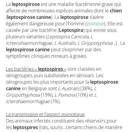
La
leptospirose
est une maladie bactérienne grave qui
affecte de nombreuses espèces animales dont le
chien
(
leptospirose canine
). La
leptospirose
s’avère
également dangereuse pour l’homme (
zoonose
). Elle est
causée par une bactérie (
Leptospira
) qui existe sous
plusieurs variantes (
Leptospira Canicola
,
L
Ichterohaemorrhagiae
,
L Australis
,
L Grippotyphosa
…). La
leptospirose canine
peut s’exprimer par des
symptômes cliniques mineurs à graves.
Les bactéries «
leptospires
»
sont classées en
sérogroupes, puis subdivisées en sérovars. Les
sérogroupes les plus importants pour la
leptospirose
canine
en Belgique sont
L Australis
(38%),
L
Grippothyphosa
(19%),
L Pomona
(10%) et
L
Icterohaemorrhagiae
(7%).
La transmission et l’aspect zoonotique
Des animaux infectés constituent des réservoirs pour
les
leptospires
(rats, souris…certains chiens de manière