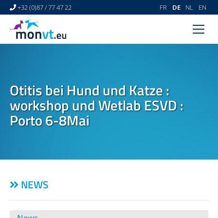
+32 (0)87 / 77 47 22
FR
DE
NL
EN
HOME
TIERARZTZENTRUM
Otitis bei Hund und Katze :
VETERINÄR-DERMATOLOGIE
workshop und Wetlab ESVD :
NEWS
Porto 6-8Mai
LINKS
VIDEO-GALERIE
KONTAKT
NEWS