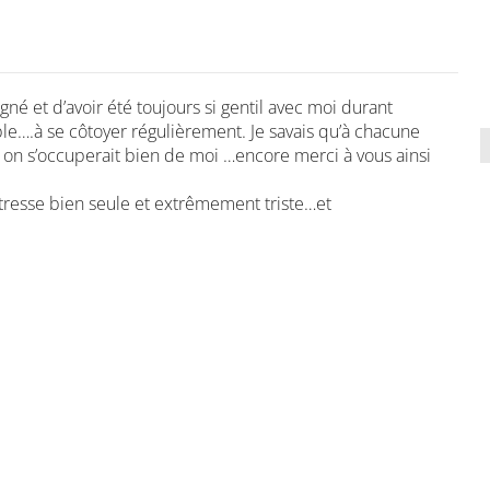
gné et d’avoir été toujours si gentil avec moi durant
e….à se côtoyer régulièrement. Je savais qu’à chacune
et on s’occuperait bien de moi …encore merci à vous ainsi
maitresse bien seule et extrêmement triste…et