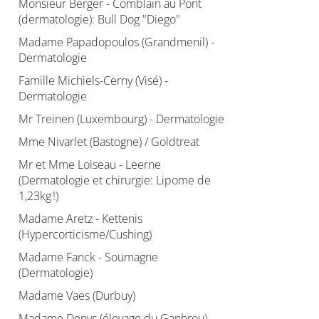
Monsieur Berger - Comblain au Pont
(dermatologie): Bull Dog "Diego"
Madame Papadopoulos (Grandmenil) -
Dermatologie
Famille Michiels-Cerny (Visé) -
Dermatologie
Mr Treinen (Luxembourg) - Dermatologie
Mme Nivarlet (Bastogne) / Goldtreat
Mr et Mme Loiseau - Leerne
(Dermatologie et chirurgie: Lipome de
1,23kg !)
Madame Aretz - Kettenis
(Hypercorticisme/Cushing)
Madame Fanck - Soumagne
(Dermatologie)
Madame Vaes (Durbuy)
Madame Denys (élevage du Ganhrou) -