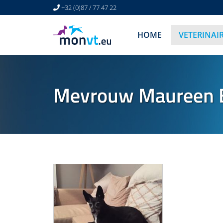
+32 (0)87 / 77 47 22
HOME
VETERINAI
Mevrouw Maureen 