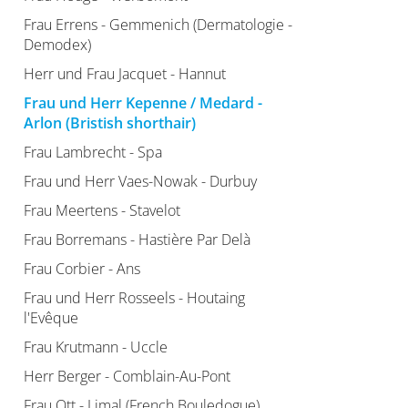
Frau Errens - Gemmenich (Dermatologie -
Demodex)
Herr und Frau Jacquet - Hannut
Frau und Herr Kepenne / Medard -
Arlon (Bristish shorthair)
Frau Lambrecht - Spa
Frau und Herr Vaes-Nowak - Durbuy
Frau Meertens - Stavelot
Frau Borremans - Hastière Par Delà
Frau Corbier - Ans
Frau und Herr Rosseels - Houtaing
l'Evêque
Frau Krutmann - Uccle
Herr Berger - Comblain-Au-Pont
Frau Ott - Limal (French Bouledogue)