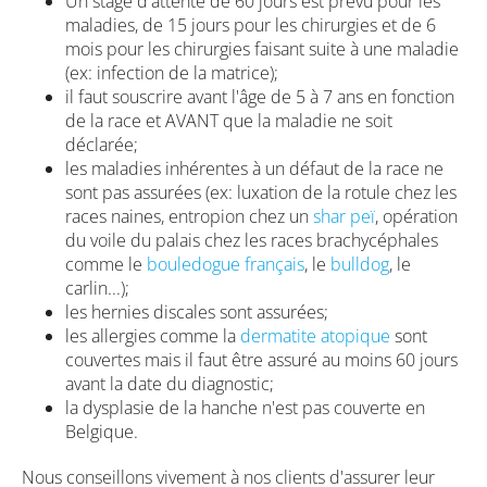
Un stage d'attente de 60 jours est prévu pour les
maladies, de 15 jours pour les chirurgies et de 6
mois pour les chirurgies faisant suite à une maladie
(ex: infection de la matrice);
il faut souscrire avant l'âge de 5 à 7 ans en fonction
de la race et AVANT que la maladie ne soit
déclarée;
les maladies inhérentes à un défaut de la race ne
sont pas assurées (ex: luxation de la rotule chez les
races naines, entropion chez un
shar peï
, opération
du voile du palais chez les races brachycéphales
comme le
bouledogue français
, le
bulldog
, le
carlin...);
les hernies discales sont assurées;
les allergies comme la
dermatite atopique
sont
couvertes mais il faut être assuré au moins 60 jours
avant la date du diagnostic;
la dysplasie de la hanche n'est pas couverte en
Belgique.
Nous conseillons vivement à nos clients d'assurer leur